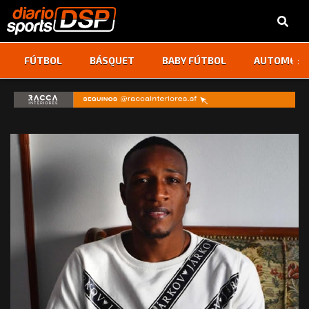
‹
›
FÚTBOL
BÁSQUET
BABY FÚTBOL
AUTOMOVI