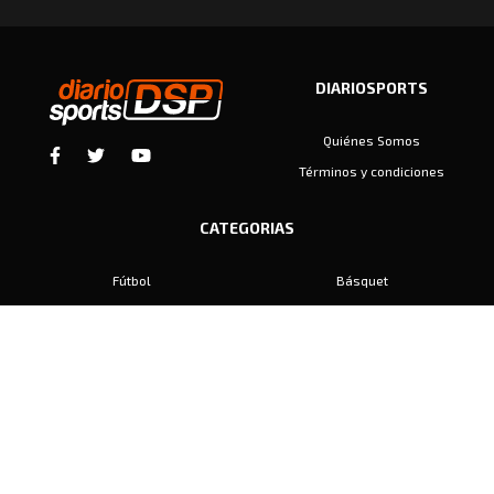
DIARIOSPORTS
Quiénes Somos
Términos y condiciones
CATEGORIAS
Fútbol
Básquet
Baby Fútbol
Automovilismo
Voley
Padel
Golf
Hockey
Boxeo
Maratón
Natación
Otros
Motociclismo
Tiro