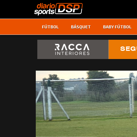
FÚTBOL
BÁSQUET
BABY FÚTBOL