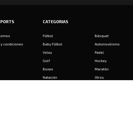
SPORTS
CATEGORIAS
Somos
Fútbol
Básquet
y condiciones
Baby Fútbol
Automovilismo
Voley
Padel
Golf
Hockey
Boxeo
Maratón
Natación
Otros
Motociclismo
Tiro
Rugby
Ajedrez
Tenis
Bochas
Gimnasia