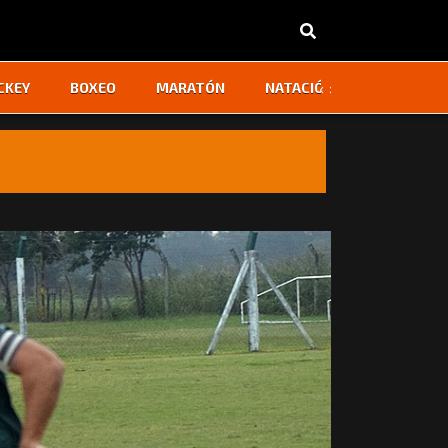
‹
›
CKEY
BOXEO
MARATÓN
NATACIÓN
OTROS