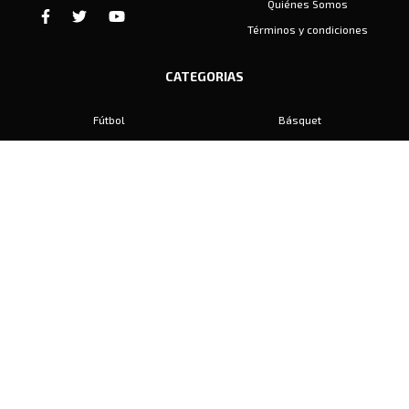
Quiénes Somos
Términos y condiciones
CATEGORIAS
Fútbol
Básquet
Baby Fútbol
Automovilismo
Voley
Padel
Golf
Hockey
Boxeo
Maratón
Natación
Otros
Motociclismo
Tiro
Rugby
Ajedrez
Tenis
Bochas
Gimnasia
CONTACTO