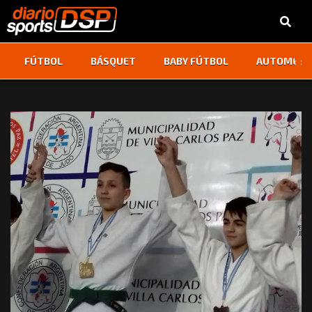
‹
›
FÚTBOL
BÁSQUET
BABY FÚTBOL
AUTOMOVI