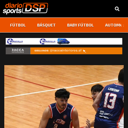
‹
›
FÚTBOL
BÁSQUET
BABY FÚTBOL
AUTOMOVI