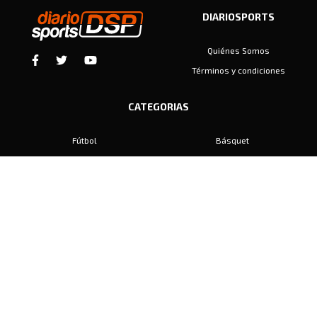
DIARIOSPORTS
Quiénes Somos
Términos y condiciones
CATEGORIAS
Fútbol
Básquet
Baby Fútbol
Automovilismo
Voley
Padel
Golf
Hockey
Boxeo
Maratón
Natación
Otros
Motociclismo
Tiro
Rugby
Ajedrez
Tenis
Bochas