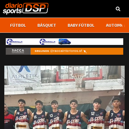
‹
›
FÚTBOL
BÁSQUET
BABY FÚTBOL
AUTOMOVI