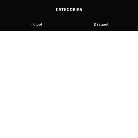
CATEGORIAS
Fútbol
Básquet
Baby Fútbol
Automovilismo
Voley
Padel
Golf
Hockey
Boxeo
Maratón
Natación
Otros
Motociclismo
Tiro
Rugby
Ajedrez
Tenis
Bochas
Gimnasia
CONTACTO
prensa@diariosports.com.ar