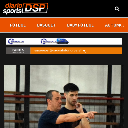
‹
›
FÚTBOL
BÁSQUET
BABY FÚTBOL
AUTOMOVI