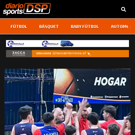
‹
›
FÚTBOL
BÁSQUET
BABY FÚTBOL
AUTOMOVI