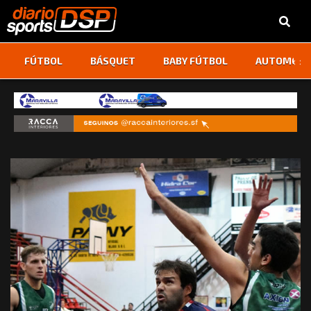
‹
›
FÚTBOL
BÁSQUET
BABY FÚTBOL
AUTOMOVI