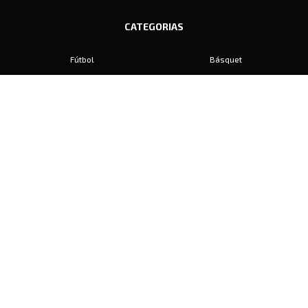
CATEGORIAS
Fútbol
Básquet
Baby Fútbol
Automovilismo
Voley
Padel
Golf
Hockey
Boxeo
Maratón
Natación
Otros
Motociclismo
Tiro
Rugby
Ajedrez
Tenis
Bochas
Gimnasia
CONTACTO
prensa@diariosports.com.ar