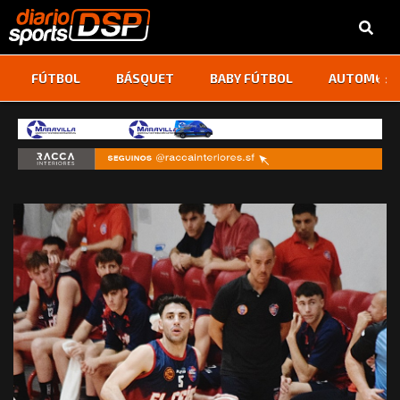
‹
›
FÚTBOL
BÁSQUET
BABY FÚTBOL
AUTOMOVI