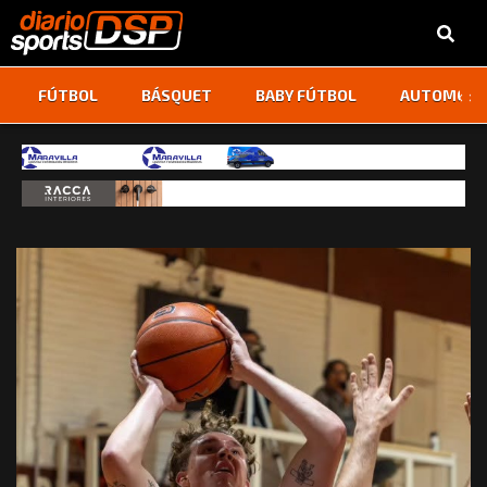
‹
›
FÚTBOL
BÁSQUET
BABY FÚTBOL
AUTOMOVI