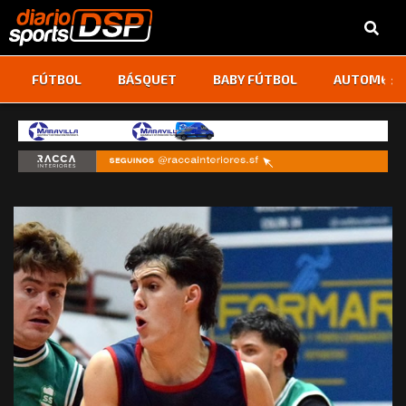
‹
›
FÚTBOL
BÁSQUET
BABY FÚTBOL
AUTOMOVI