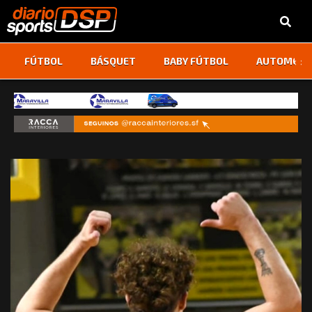
‹
›
FÚTBOL
BÁSQUET
BABY FÚTBOL
AUTOMOVI