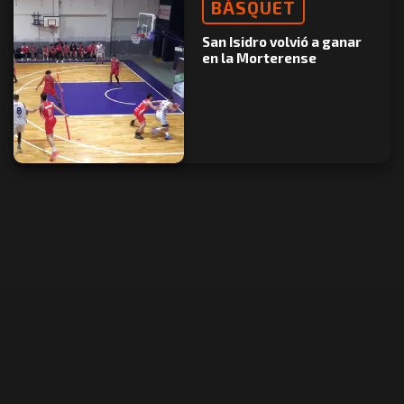
BÁSQUET
San Isidro volvió a ganar
en la Morterense