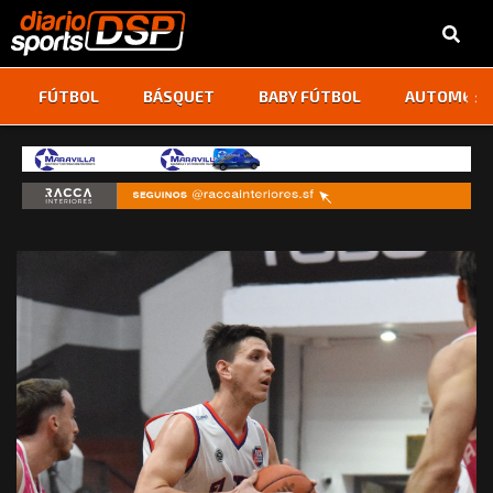
‹
›
FÚTBOL
BÁSQUET
BABY FÚTBOL
AUTOMOVI