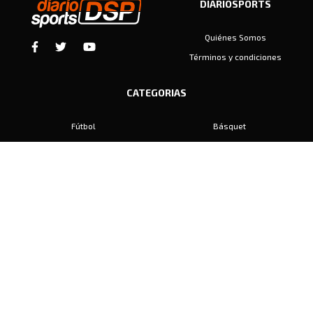
DIARIOSPORTS
Quiénes Somos
Términos y condiciones
CATEGORIAS
Fútbol
Básquet
Baby Fútbol
Automovilismo
Voley
Padel
Golf
Hockey
Boxeo
Maratón
Natación
Otros
Motociclismo
Tiro
Rugby
Ajedrez
Tenis
Bochas
Gimnasia