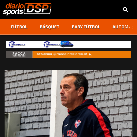
‹
›
FÚTBOL
BÁSQUET
BABY FÚTBOL
AUTOMOVI