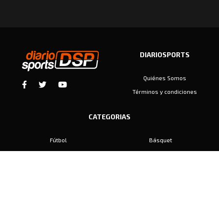
DIARIOSPORTS
Quiénes Somos
Términos y condiciones
CATEGORIAS
Fútbol
Básquet
Baby Fútbol
Automovilismo
Voley
Padel
Golf
Hockey
Boxeo
Maratón
Natación
Otros