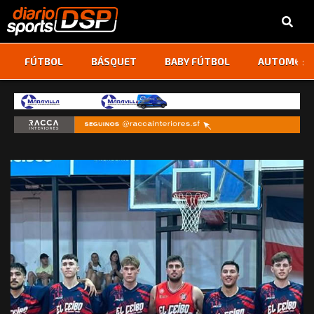
‹
›
FÚTBOL
BÁSQUET
BABY FÚTBOL
AUTOMOVI