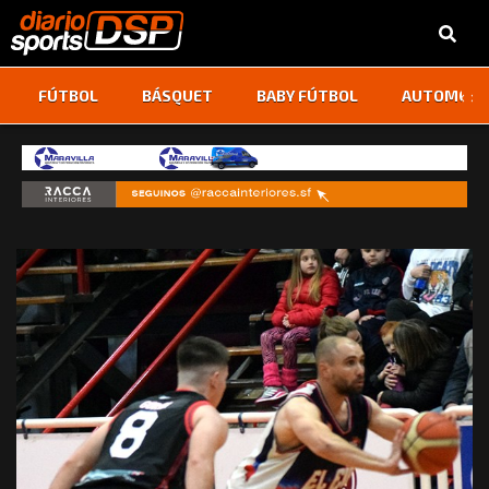
‹
›
FÚTBOL
BÁSQUET
BABY FÚTBOL
AUTOMOVI