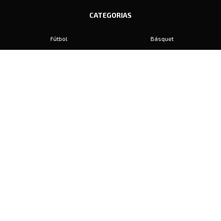
CATEGORIAS
Fútbol
Básquet
Baby Fútbol
Automovilismo
Voley
Padel
Golf
Hockey
Boxeo
Maratón
Natación
Otros
Motociclismo
Tiro
Rugby
Ajedrez
Tenis
Bochas
Gimnasia
CONTACTO
prensa@diariosports.com.ar