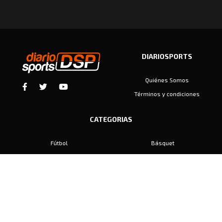
DIARIOSPORTS
Quiénes Somos
Términos y condiciones
CATEGORIAS
Fútbol
Básquet
Baby Fútbol
Automovilismo
Voley
Padel
Golf
Hockey
Boxeo
Maratón
Natación
Otros