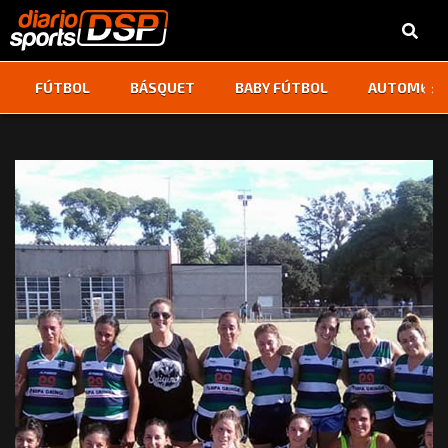
‹
›
FÚTBOL
BÁSQUET
BABY FÚTBOL
AUTOMOVI