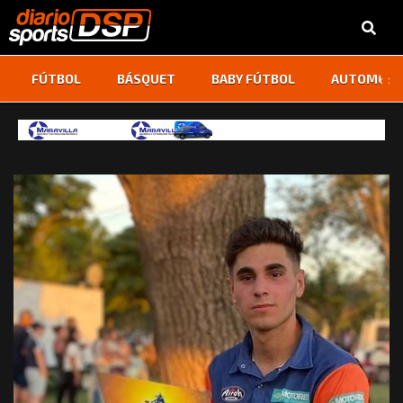
‹
›
FÚTBOL
BÁSQUET
BABY FÚTBOL
AUTOMOVI