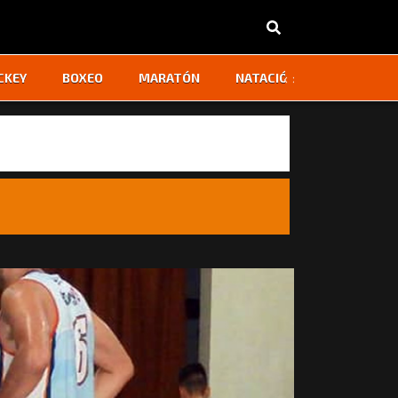
‹
›
CKEY
BOXEO
MARATÓN
NATACIÓN
OTROS