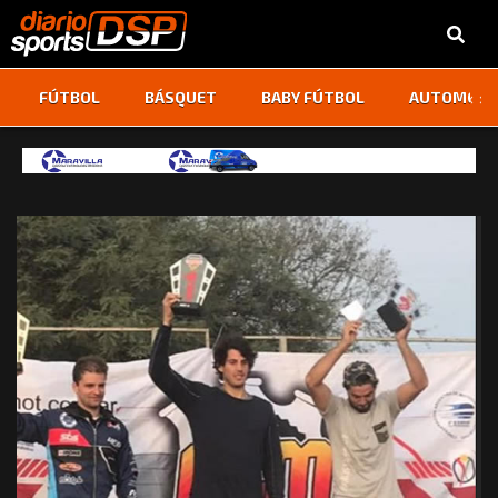
‹
›
FÚTBOL
BÁSQUET
BABY FÚTBOL
AUTOMOVI