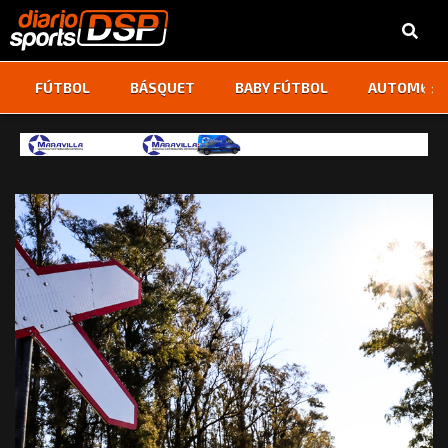
‹
›
FÚTBOL
BÁSQUET
BABY FÚTBOL
AUTOMOVI