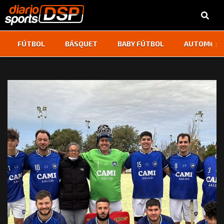
‹
›
FÚTBOL
BÁSQUET
BABY FÚTBOL
AUTOMOVI