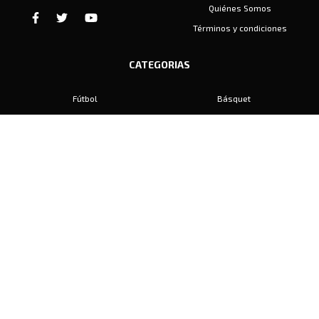
Quiénes Somos
Términos y condiciones
CATEGORIAS
Fútbol
Básquet
Baby Fútbol
Automovilismo
Voley
Padel
Golf
Hockey
Boxeo
Maratón
Natación
Otros
Motociclismo
Tiro
Rugby
Ajedrez
Tenis
Bochas
Gimnasia
CONTACTO