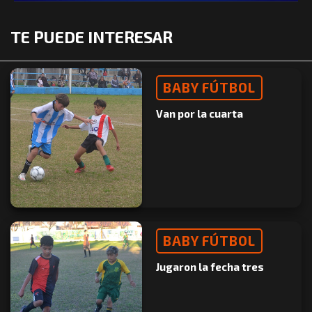
TE PUEDE INTERESAR
BABY FÚTBOL
Van por la cuarta
BABY FÚTBOL
Jugaron la fecha tres