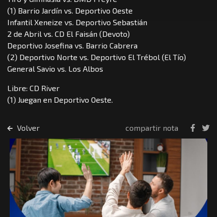
(1) Barrio Jardín vs. Deportivo Oeste
Infantil Xeneize vs. Deportivo Sebastián
2 de Abril vs. CD El Faisán (Devoto)
Deportivo Josefina vs. Barrio Cabrera
(2) Deportivo Norte vs. Deportivo El Trébol (El Tío)
General Savio vs. Los Albos
Libre: CD River
(1) Juegan en Deportivo Oeste.
Volver
compartir nota