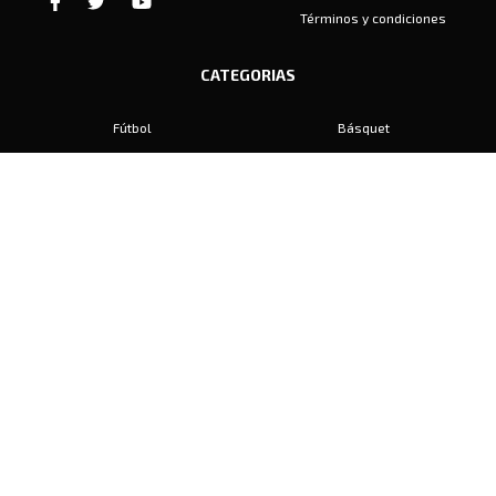
Términos y condiciones
CATEGORIAS
Fútbol
Básquet
Baby Fútbol
Automovilismo
Voley
Padel
Golf
Hockey
Boxeo
Maratón
Natación
Otros
Motociclismo
Tiro
Rugby
Ajedrez
Tenis
Bochas
Gimnasia
CONTACTO