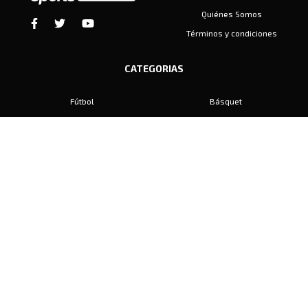
Quiénes Somos
Términos y condiciones
CATEGORIAS
Fútbol
Básquet
Baby Fútbol
Automovilismo
Voley
Padel
Golf
Hockey
Boxeo
Maratón
Natación
Otros
Motociclismo
Tiro
Rugby
Ajedrez
Tenis
Bochas
Gimnasia