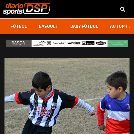
‹
›
FÚTBOL
BÁSQUET
BABY FÚTBOL
AUTOMOVI