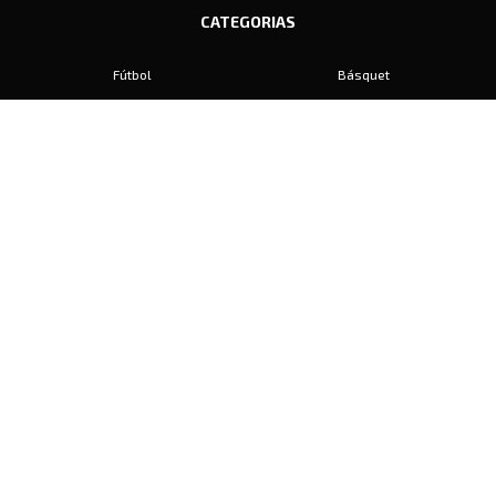
CATEGORIAS
Fútbol
Básquet
Baby Fútbol
Automovilismo
Voley
Padel
Golf
Hockey
Boxeo
Maratón
Natación
Otros
Motociclismo
Tiro
Rugby
Ajedrez
Tenis
Bochas
Gimnasia
CONTACTO
prensa@diariosports.com.ar