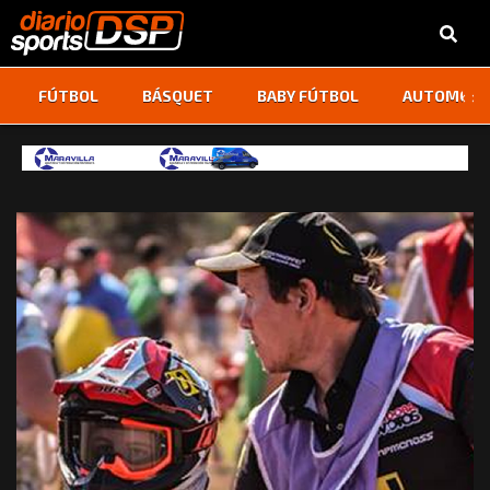
‹
›
FÚTBOL
BÁSQUET
BABY FÚTBOL
AUTOMOVI