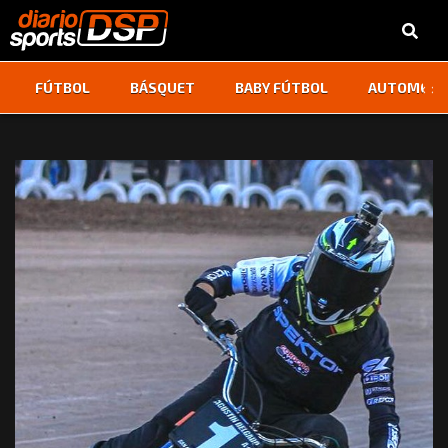
‹
›
FÚTBOL
BÁSQUET
BABY FÚTBOL
AUTOMOVI