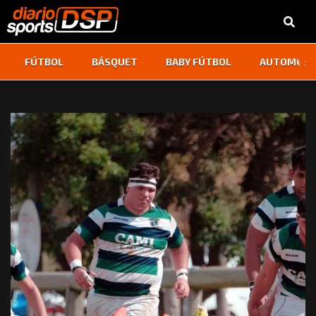
‹
›
FÚTBOL
BÁSQUET
BABY FÚTBOL
AUTOMOVI