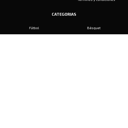
CATEGORIAS
Fútbol
Básquet
Baby Fútbol
Automovilismo
Voley
Padel
Golf
Hockey
Boxeo
Maratón
Natación
Otros
Motociclismo
Tiro
Rugby
Ajedrez
Tenis
Bochas
Gimnasia
CONTACTO