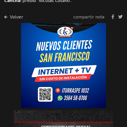
Cancha:
predio “Nicolás Losano”.
Volver
compartir nota