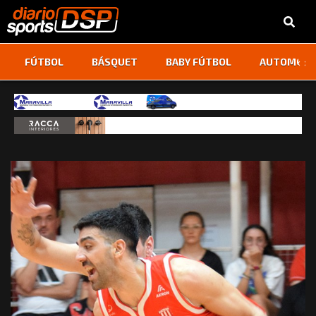
‹
›
FÚTBOL
BÁSQUET
BABY FÚTBOL
AUTOMOVI