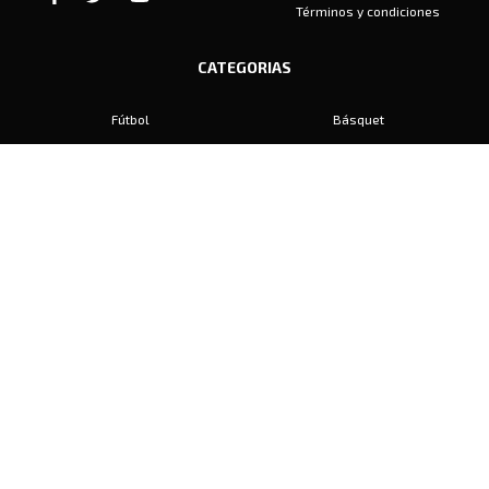
Términos y condiciones
CATEGORIAS
Fútbol
Básquet
Baby Fútbol
Automovilismo
Voley
Padel
Golf
Hockey
Boxeo
Maratón
Natación
Otros
Motociclismo
Tiro
Rugby
Ajedrez
Tenis
Bochas
Gimnasia
CONTACTO