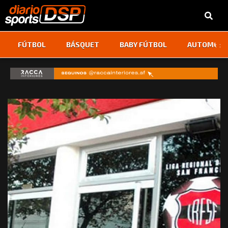
‹
›
FÚTBOL
BÁSQUET
BABY FÚTBOL
AUTOMOVI