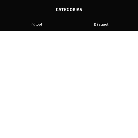
CATEGORIAS
Fútbol
Básquet
Baby Fútbol
Automovilismo
Voley
Padel
Golf
Hockey
Boxeo
Maratón
Natación
Otros
Motociclismo
Tiro
Rugby
Ajedrez
Tenis
Bochas
Gimnasia
CONTACTO
prensa@diariosports.com.ar