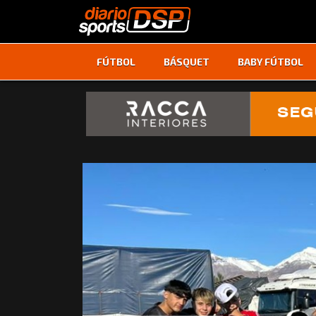
FÚTBOL
BÁSQUET
BABY FÚTBOL