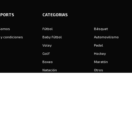
SPORTS
CATEGORIAS
Somos
Fútbol
Básquet
y condiciones
Baby Fútbol
Automovilismo
Voley
Padel
Golf
Hockey
Boxeo
Maratón
Natación
Otros
Motociclismo
Tiro
Rugby
Ajedrez
Tenis
Bochas
Gimnasia