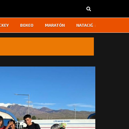
‹
›
CKEY
BOXEO
MARATÓN
NATACIÓN
OTROS