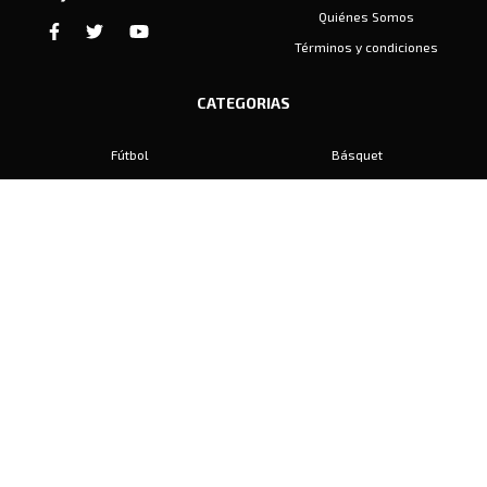
Quiénes Somos
Términos y condiciones
CATEGORIAS
Fútbol
Básquet
Baby Fútbol
Automovilismo
Voley
Padel
Golf
Hockey
Boxeo
Maratón
Natación
Otros
Motociclismo
Tiro
Rugby
Ajedrez
Tenis
Bochas
Gimnasia
CONTACTO