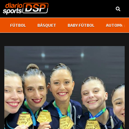
‹
›
FÚTBOL
BÁSQUET
BABY FÚTBOL
AUTOMOVI