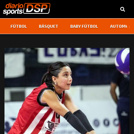
‹
›
FÚTBOL
BÁSQUET
BABY FÚTBOL
AUTOMOVI