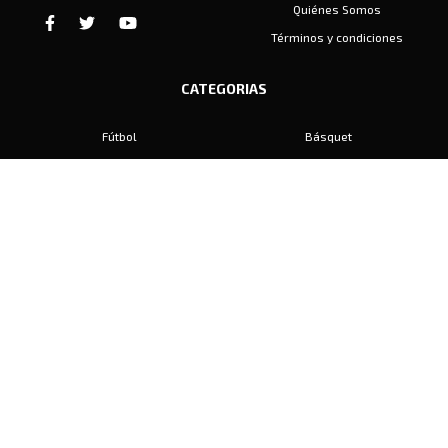
Quiénes Somos
Términos y condiciones
CATEGORIAS
Fútbol
Básquet
Baby Fútbol
Automovilismo
Voley
Padel
Golf
Hockey
Boxeo
Maratón
Natación
Otros
Motociclismo
Tiro
Rugby
Ajedrez
Tenis
Bochas
Gimnasia
CONTACTO