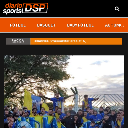
‹
›
FÚTBOL
BÁSQUET
BABY FÚTBOL
AUTOMOVI