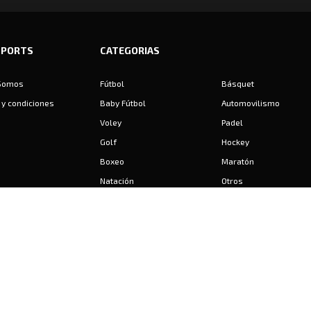
SPORTS
CATEGORIAS
Somos
Fútbol
Básquet
y condiciones
Baby Fútbol
Automovilismo
Voley
Padel
Golf
Hockey
Boxeo
Maratón
Natación
Otros
Motociclismo
Tiro
Rugby
Ajedrez
Tenis
Bochas
Gimnasia