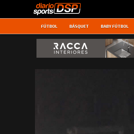
FÚTBOL
BÁSQUET
BABY FÚTBOL