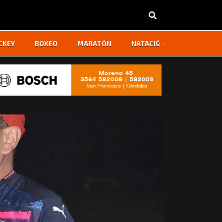
‹
›
CKEY
BOXEO
MARATÓN
NATACIÓN
OTROS