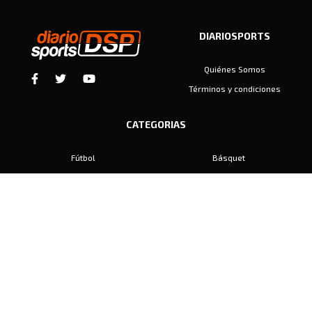
DIARIOSPORTS
Quiénes Somos
Términos y condiciones
CATEGORIAS
Fútbol
Básquet
Baby Fútbol
Automovilismo
Voley
Padel
Golf
Hockey
Boxeo
Maratón
Natación
Otros
Motociclismo
Tiro
Rugby
Ajedrez