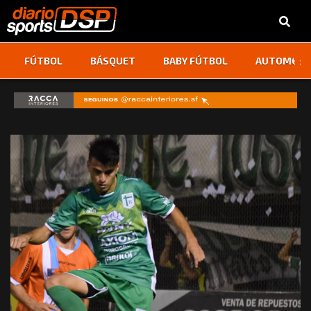
‹
›
FÚTBOL
BÁSQUET
BABY FÚTBOL
AUTOMOVI