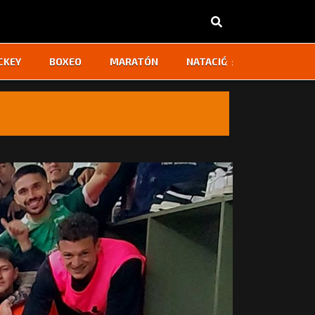
‹
›
CKEY
BOXEO
MARATÓN
NATACIÓN
OTROS