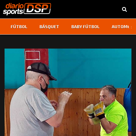
‹
›
FÚTBOL
BÁSQUET
BABY FÚTBOL
AUTOMOVI