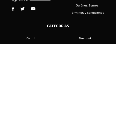
Quiénes Somos
Términos y condiciones
CATEGORIAS
Fútbol
Básquet
Baby Fútbol
Automovilismo
Voley
Padel
Golf
Hockey
Boxeo
Maratón
Natación
Otros
Motociclismo
Tiro
Rugby
Ajedrez
Tenis
Bochas
Gimnasia