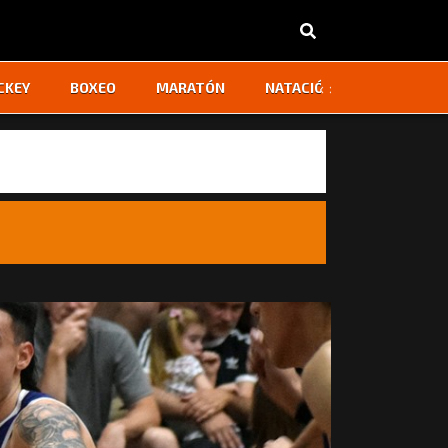
‹
›
CKEY
BOXEO
MARATÓN
NATACIÓN
OTROS