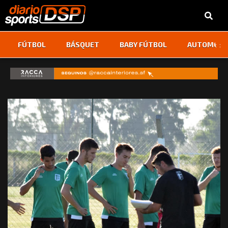
‹
›
FÚTBOL
BÁSQUET
BABY FÚTBOL
AUTOMOVI