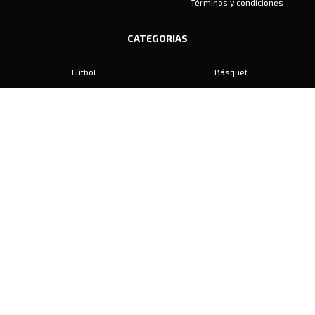
Términos y condiciones
CATEGORIAS
Fútbol
Básquet
Baby Fútbol
Automovilismo
Voley
Padel
Golf
Hockey
Boxeo
Maratón
Natación
Otros
Motociclismo
Tiro
Rugby
Ajedrez
Tenis
Bochas
Gimnasia
CONTACTO