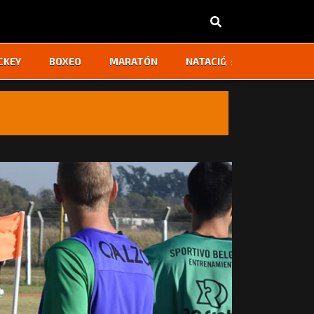
‹
›
CKEY
BOXEO
MARATÓN
NATACIÓN
OTROS