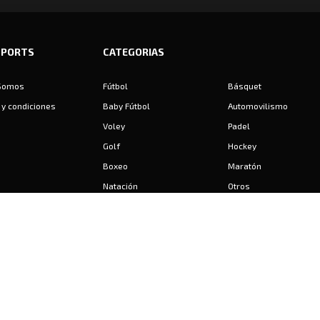
SPORTS
CATEGORIAS
Somos
Fútbol
Básquet
y condiciones
Baby Fútbol
Automovilismo
Voley
Padel
Golf
Hockey
Boxeo
Maratón
Natación
Otros
Motociclismo
Tiro
Rugby
Ajedrez
Tenis
Bochas
Gimnasia