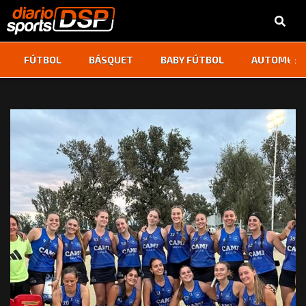
‹
›
FÚTBOL
BÁSQUET
BABY FÚTBOL
AUTOMOVI