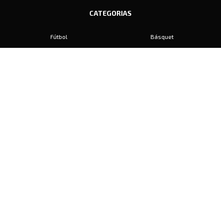
CATEGORIAS
Fútbol
Básquet
Baby Fútbol
Automovilismo
Voley
Padel
Golf
Hockey
Boxeo
Maratón
Natación
Otros
Motociclismo
Tiro
Rugby
Ajedrez
Tenis
Bochas
Gimnasia
CONTACTO
prensa@diariosports.com.ar