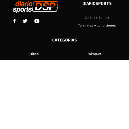
DIARIOSPORTS
Quiénes Somos
Términos y condiciones
CATEGORIAS
Fútbol
Básquet
Baby Fútbol
Automovilismo
Voley
Padel
Golf
Hockey
Boxeo
Maratón
Natación
Otros
Motociclismo
Tiro
Rugby
Ajedrez
Tenis
Bochas
Gimnasia