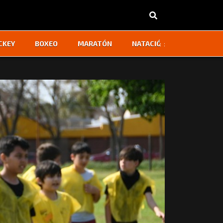
‹
›
CKEY
BOXEO
MARATÓN
NATACIÓN
OTROS