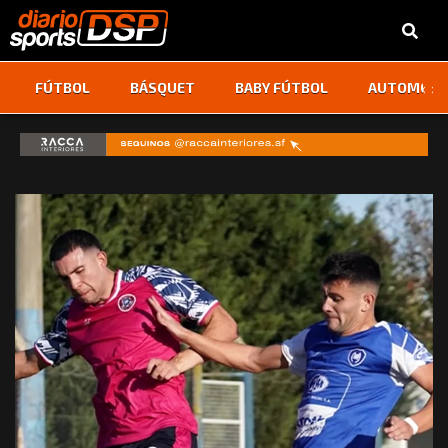
‹
›
FÚTBOL
BÁSQUET
BABY FÚTBOL
AUTOMOVI