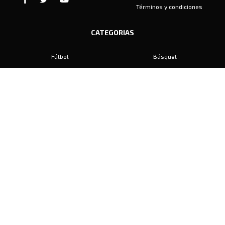
Términos y condiciones
CATEGORIAS
Fútbol
Básquet
Baby Fútbol
Automovilismo
Voley
Padel
Golf
Hockey
Boxeo
Maratón
Natación
Otros
Motociclismo
Tiro
Rugby
Ajedrez
Tenis
Bochas
Gimnasia
CONTACTO