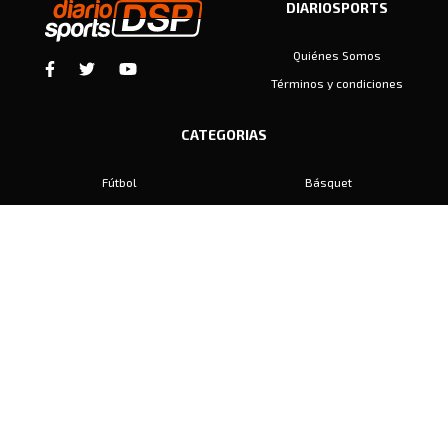
DIARIOSPORTS
Quiénes Somos
Términos y condiciones
CATEGORIAS
Fútbol
Básquet
Baby Fútbol
Automovilismo
Voley
Padel
Golf
Hockey
Boxeo
Maratón
Natación
Otros
Motociclismo
Tiro
Rugby
Ajedrez
Tenis
Bochas
Gimnasia