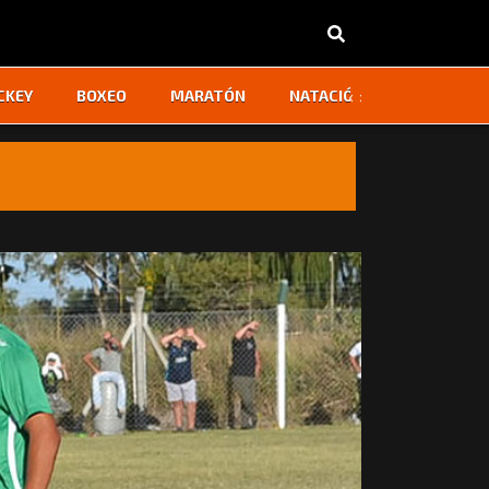
‹
›
CKEY
BOXEO
MARATÓN
NATACIÓN
OTROS