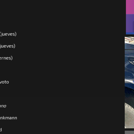
(jueves)
(jueves)
iernes)
evoto
ano
rinkmann
d