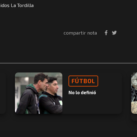
dos La Tordilla
compartir nota
FÚTBOL
No lo definió