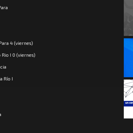
Para
Para 4 (viernes)
Rio I 0 (viernes)
cia
a Río I
a